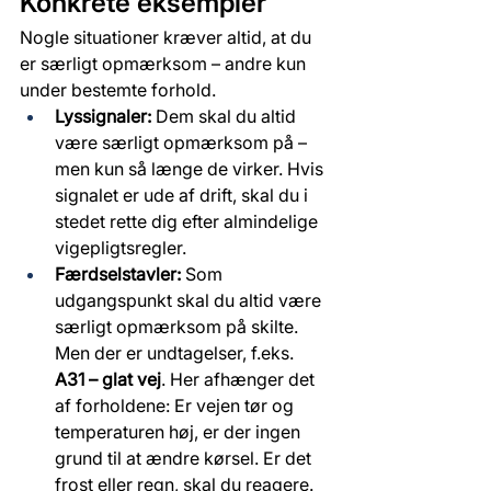
Konkrete eksempler
Nogle situationer kræver altid, at du 
er særligt opmærksom – andre kun 
under bestemte forhold.
Lyssignaler:
 Dem skal du altid 
være særligt opmærksom på – 
men kun så længe de virker. Hvis 
signalet er ude af drift, skal du i 
stedet rette dig efter almindelige 
vigepligtsregler.
Færdselstavler:
 Som 
udgangspunkt skal du altid være 
særligt opmærksom på skilte. 
Men der er undtagelser, f.eks. 
A31 – glat vej
. Her afhænger det 
af forholdene: Er vejen tør og 
temperaturen høj, er der ingen 
grund til at ændre kørsel. Er det 
frost eller regn, skal du reagere.