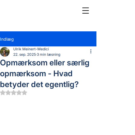
Indlæg
Ulrik Meinert-Medici
22. sep. 2025
3 min læsning
Opmærksom eller særlig
opmærksom - Hvad
betyder det egentlig?
Bedømt til NaN ud af 5 stjerner.