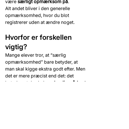
være 
særligt opmærksom på
.
Alt andet bliver i den generelle 
opmærksomhed, hvor du blot 
registrerer uden at ændre noget.
Hvorfor er forskellen 
vigtig?
Mange elever tror, at “særlig 
opmærksomhed” bare betyder, at 
man skal kigge ekstra godt efter. Men 
det er mere præcist end det: det 
betyder, at du skal 
ændre din måde at 
køre på
.
I køreprøven er det netop dét, 
prøvesagkyndige lægger mærke til. 
Når du viser, at du kan skelne og 
reagere, viser du, at du er en 
forudseende og sikker trafikant
.